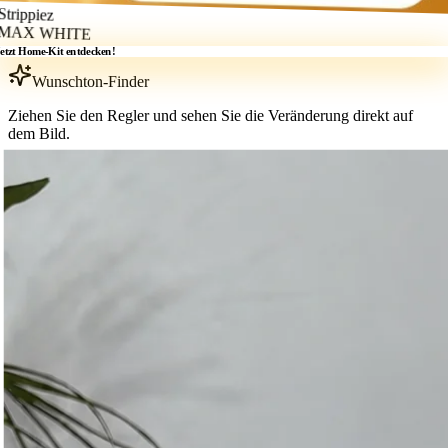
trippiez
AX WHITE
Jetzt Home-Kit entdecken!
Wunschton-Finder
Ziehen Sie den Regler und sehen Sie die Veränderung direkt auf
dem Bild.