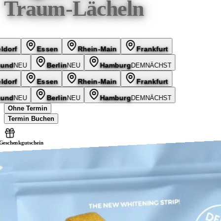
weißes Lächeln
Düsseldorf
Essen
Rhein-Main
Frankfurt
Dortmund
NEU
Berlin
NEU
Hamburg
DEMNÄCHST
Düsseldorf
Essen
Rhein-Main
Frankfurt
Dortmund
NEU
Berlin
NEU
Hamburg
DEMNÄCHST
Ohne Termin
Termin Buchen
Geschenkgutschein