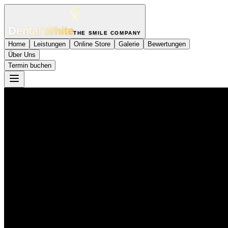
Dental White
THE SMILE COMPANY
Home
Leistungen
Online Store
Galerie
Bewertungen
Über Uns
Termin buchen